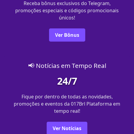
Receba bônus exclusivos do Telegram,
promoções especiais e códigos promocionais
únicos!
Ver Bônus
📢 Notícias em Tempo Real
24/7
Fique por dentro de todas as novidades,
promoções e eventos da 017Brl Plataforma em
tempo real!
Ver Notícias