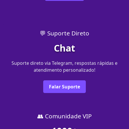
💬 Suporte Direto
Chat
Suporte direto via Telegram, respostas rápidas e
atendimento personalizado!
Falar Suporte
👥 Comunidade VIP