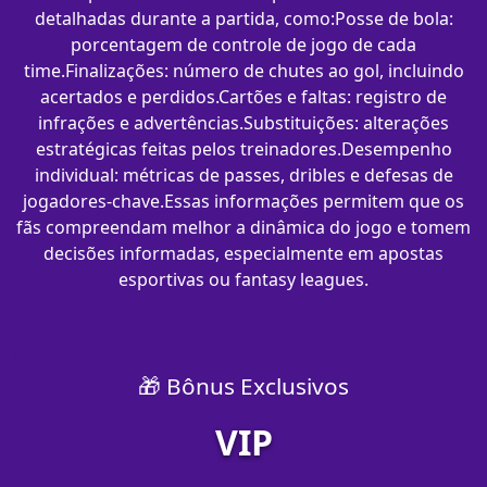
detalhadas durante a partida, como:Posse de bola:
porcentagem de controle de jogo de cada
time.Finalizações: número de chutes ao gol, incluindo
acertados e perdidos.Cartões e faltas: registro de
infrações e advertências.Substituições: alterações
estratégicas feitas pelos treinadores.Desempenho
individual: métricas de passes, dribles e defesas de
jogadores-chave.Essas informações permitem que os
fãs compreendam melhor a dinâmica do jogo e tomem
decisões informadas, especialmente em apostas
esportivas ou fantasy leagues.
🎁 Bônus Exclusivos
VIP