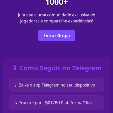
1000+
Junte-se a uma comunidade exclusiva de
jogadores e compartilhe experiências!
Entrar Grupo
📱 Como Seguir no Telegram
📱 Baixe o app Telegram no seu dispositivo
🔍 Procure por "@017Brl PlataformaOficial"