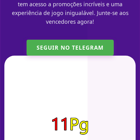
tem acesso a promoções incríveis e uma
experiência de jogo inigualável. Junte-se aos
vencedores agora!
SEGUIR NO TELEGRAM