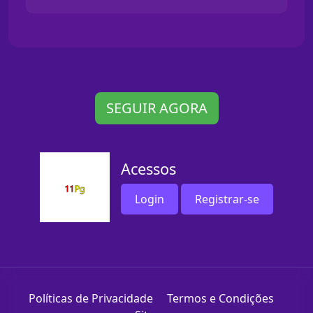
SEGUIR AGORA
Acessos
Login
Registrar-se
Políticas de Privacidade
Termos e Condições