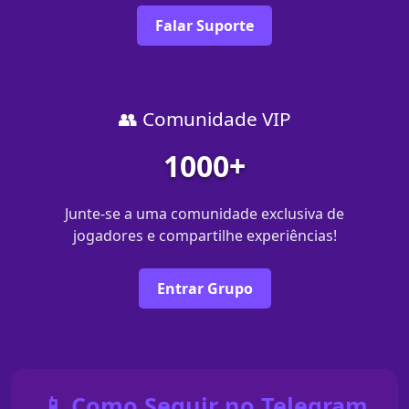
Falar Suporte
👥 Comunidade VIP
1000+
Junte-se a uma comunidade exclusiva de
jogadores e compartilhe experiências!
Entrar Grupo
📱 Como Seguir no Telegram