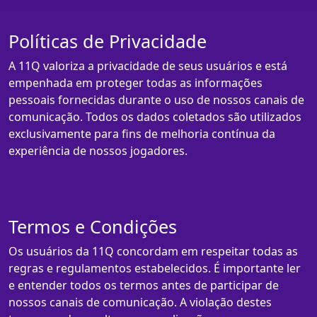
Políticas de Privacidade
A 11Q valoriza a privacidade de seus usuários e está
empenhada em proteger todas as informações
pessoais fornecidas durante o uso de nossos canais de
comunicação. Todos os dados coletados são utilizados
exclusivamente para fins de melhoria contínua da
experiência de nossos jogadores.
Termos e Condições
Os usuários da 11Q concordam em respeitar todas as
regras e regulamentos estabelecidos. É importante ler
e entender todos os termos antes de participar de
nossos canais de comunicação. A violação destes