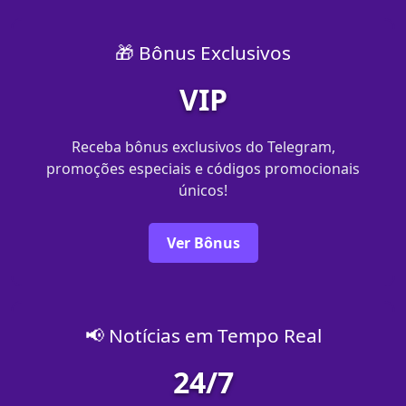
🎁 Bônus Exclusivos
VIP
Receba bônus exclusivos do Telegram,
promoções especiais e códigos promocionais
únicos!
Ver Bônus
📢 Notícias em Tempo Real
24/7