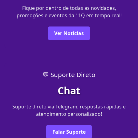
Fique por dentro de todas as novidades,
promoções e eventos da 11Q em tempo real!
Ver Notícias
💬 Suporte Direto
Chat
Suporte direto via Telegram, respostas rápidas e
atendimento personalizado!
Falar Suporte