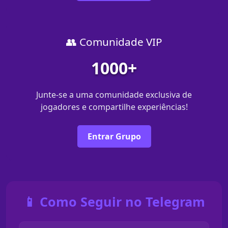
👥 Comunidade VIP
1000+
Junte-se a uma comunidade exclusiva de
jogadores e compartilhe experiências!
Entrar Grupo
📱 Como Seguir no Telegram