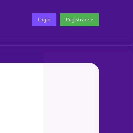
Login
Registrar-se