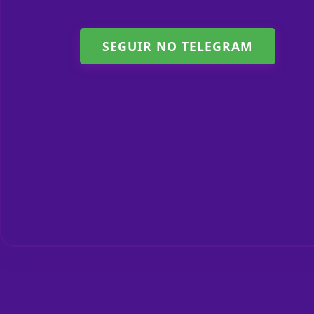
SEGUIR NO TELEGRAM