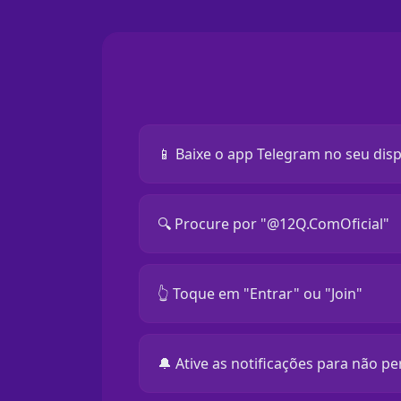
📱 Baixe o app Telegram no seu disp
🔍 Procure por "@12Q.ComOficial"
👆 Toque em "Entrar" ou "Join"
🔔 Ative as notificações para não p