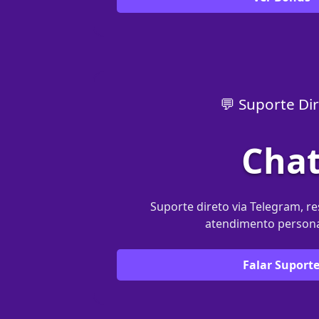
💬 Suporte Di
Cha
Suporte direto via Telegram, r
atendimento persona
Falar Suport