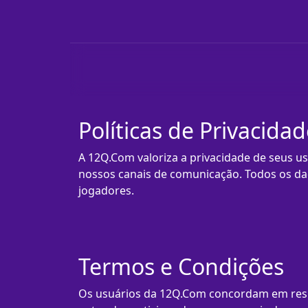
Políticas de Privacida
A 12Q.Com valoriza a privacidade de seus 
nossos canais de comunicação. Todos os dad
jogadores.
Termos e Condições
Os usuários da 12Q.Com concordam em respe