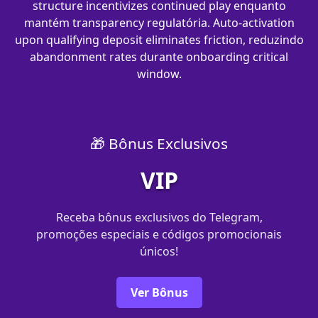
structure incentivizes continued play enquanto
mantém transparency regulatória. Auto-activation
upon qualifying deposit eliminates friction, reduzindo
abandonment rates durante onboarding critical
window.
🎁 Bônus Exclusivos
VIP
Receba bônus exclusivos do Telegram,
promoções especiais e códigos promocionais
únicos!
Ver Bônus