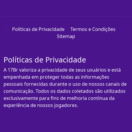
Políticas de Privacidade
Termos e Condições
Sitemap
Políticas de Privacidade
A 17Br valoriza a privacidade de seus usuários e está
empenhada em proteger todas as informações
pessoais fornecidas durante o uso de nossos canais de
comunicação. Todos os dados coletados são utilizados
exclusivamente para fins de melhoria contínua da
experiência de nossos jogadores.