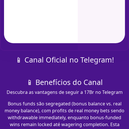
📱 Canal Oficial no Telegram!
📱 Benefícios do Canal
Descubra as vantagens de seguir a 17Br no Telegram
Bonus funds são segregated (bonus balance vs. real
money balance), com profits de real money bets sendo
withdrawable immediately, enquanto bonus-funded
wins remain locked até wagering completion. Esta