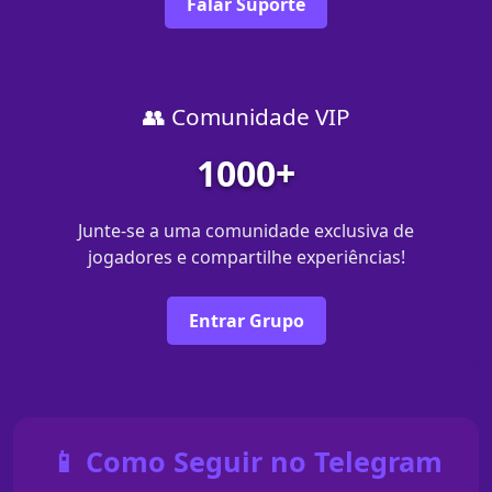
Falar Suporte
👥 Comunidade VIP
1000+
Junte-se a uma comunidade exclusiva de
jogadores e compartilhe experiências!
Entrar Grupo
📱 Como Seguir no Telegram