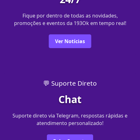
Fique por dentro de todas as novidades,
promoções e eventos da 193Ok em tempo real!
Ver Notícias
💬 Suporte Direto
Chat
Suporte direto via Telegram, respostas rápidas e
atendimento personalizado!