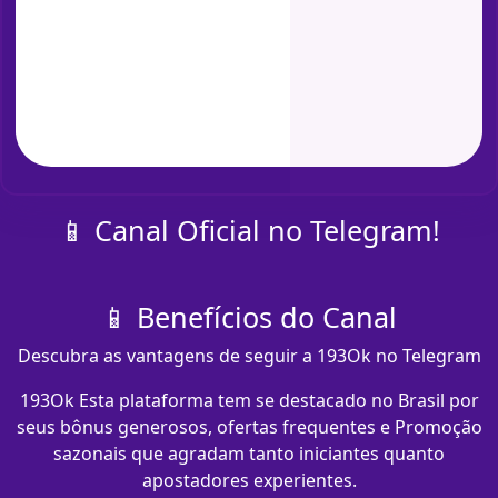
📱 Canal Oficial no Telegram!
📱 Benefícios do Canal
Descubra as vantagens de seguir a 193Ok no Telegram
193Ok Esta plataforma tem se destacado no Brasil por
seus bônus generosos, ofertas frequentes e Promoção
sazonais que agradam tanto iniciantes quanto
apostadores experientes.