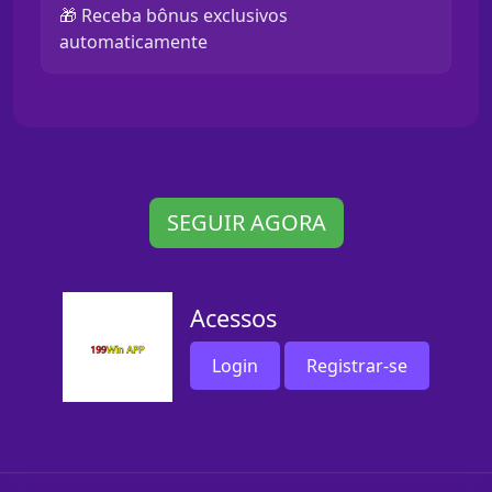
🎁 Receba bônus exclusivos
automaticamente
SEGUIR AGORA
Acessos
Login
Registrar-se