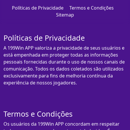
Políticas de Privacidade
Termos e Condições
Sitemap
Políticas de Privacidade
A 199Win APP valoriza a privacidade de seus usuários e
está empenhada em proteger todas as informações
pessoais fornecidas durante o uso de nossos canais de
comunicação. Todos os dados coletados são utilizados
exclusivamente para fins de melhoria contínua da
experiência de nossos jogadores.
Termos e Condições
Os usuários da 199Win APP concordam em respeitar