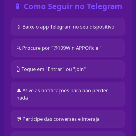
📱 Como Seguir no Telegram
📱 Baixe o app Telegram no seu dispositivo
🔍 Procure por "@199Win APPOficial"
👆 Toque em "Entrar" ou "Join"
🔔 Ative as notificações para não perder
nada
💬 Participe das conversas e interaja