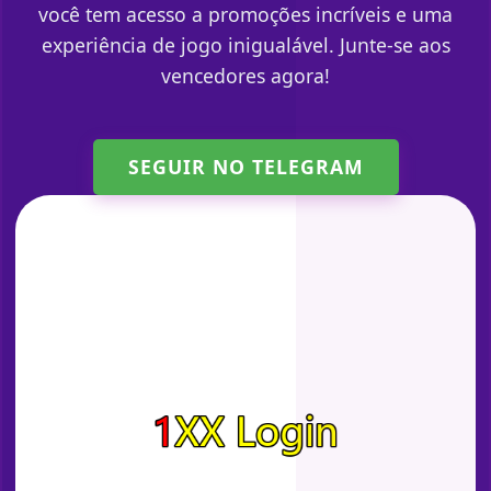
você tem acesso a promoções incríveis e uma
experiência de jogo inigualável. Junte-se aos
vencedores agora!
SEGUIR NO TELEGRAM