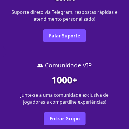
Suporte direto via Telegram, respostas rápidas e
atendimento personalizado!
Falar Suporte
👥 Comunidade VIP
1000+
Junte-se a uma comunidade exclusiva de
jogadores e compartilhe experiências!
Entrar Grupo