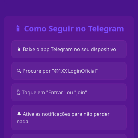
📱 Como Seguir no Telegram
📱 Baixe o app Telegram no seu dispositivo
🔍 Procure por "@1XX LoginOficial"
👆 Toque em "Entrar" ou "Join"
🔔 Ative as notificações para não perder
nada