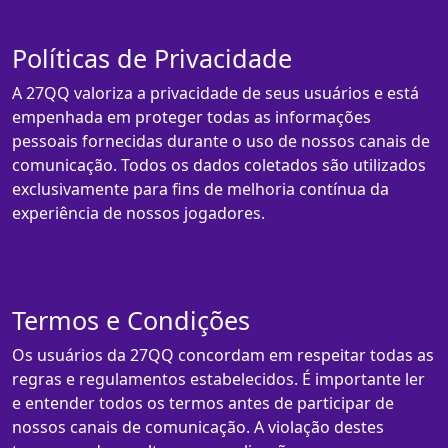
Políticas de Privacidade
A 27QQ valoriza a privacidade de seus usuários e está
empenhada em proteger todas as informações
pessoais fornecidas durante o uso de nossos canais de
comunicação. Todos os dados coletados são utilizados
exclusivamente para fins de melhoria contínua da
experiência de nossos jogadores.
Termos e Condições
Os usuários da 27QQ concordam em respeitar todas as
regras e regulamentos estabelecidos. É importante ler
e entender todos os termos antes de participar de
nossos canais de comunicação. A violação destes