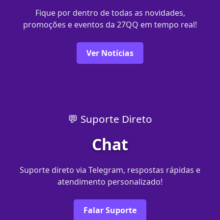
Fique por dentro de todas as novidades,
promoções e eventos da 27QQ em tempo real!
Ver Notícias
💬 Suporte Direto
Chat
Suporte direto via Telegram, respostas rápidas e
atendimento personalizado!
Falar Suporte