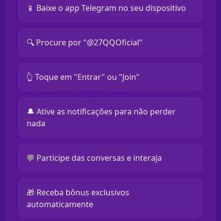
📱 Baixe o app Telegram no seu dispositivo
🔍 Procure por "@27QQOficial"
👆 Toque em "Entrar" ou "Join"
🔔 Ative as notificações para não perder
nada
💬 Participe das conversas e interaja
🎁 Receba bônus exclusivos
automaticamente