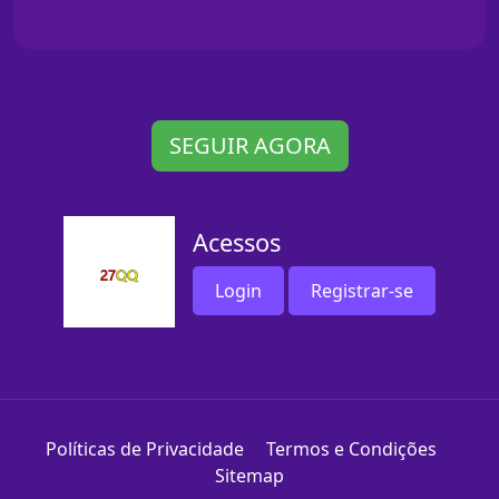
SEGUIR AGORA
Acessos
Login
Registrar-se
Políticas de Privacidade
Termos e Condições
Sitemap