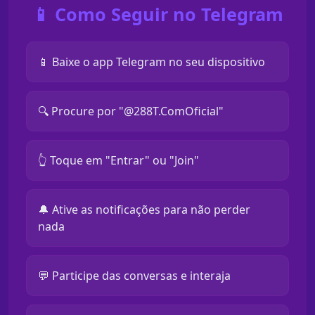
📱 Como Seguir no Telegram
📱 Baixe o app Telegram no seu dispositivo
🔍 Procure por "@288T.ComOficial"
👆 Toque em "Entrar" ou "Join"
🔔 Ative as notificações para não perder
nada
💬 Participe das conversas e interaja