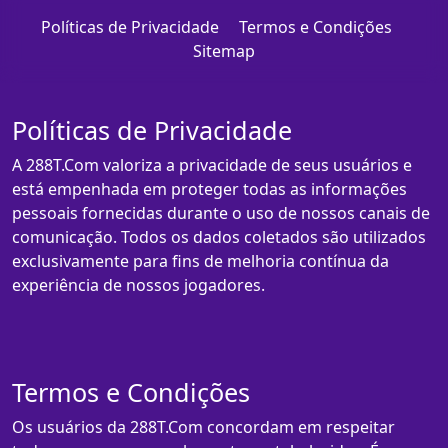
Políticas de Privacidade
Termos e Condições
Sitemap
Políticas de Privacidade
A 288T.Com valoriza a privacidade de seus usuários e
está empenhada em proteger todas as informações
pessoais fornecidas durante o uso de nossos canais de
comunicação. Todos os dados coletados são utilizados
exclusivamente para fins de melhoria contínua da
experiência de nossos jogadores.
Termos e Condições
Os usuários da 288T.Com concordam em respeitar