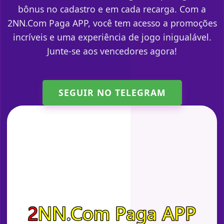
bônus no cadastro e em cada recarga. Com a
2NN.Com Paga APP, você tem acesso a promoções
incríveis e uma experiência de jogo inigualável.
Junte-se aos vencedores agora!
SEGUIR NO TELEGRAM