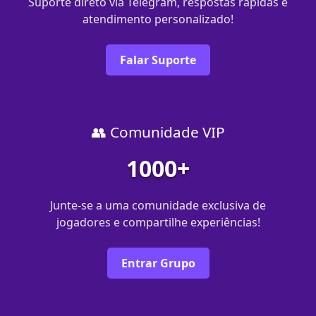
Suporte direto via Telegram, respostas rápidas e
atendimento personalizado!
Falar Suporte
👥 Comunidade VIP
1000+
Junte-se a uma comunidade exclusiva de
jogadores e compartilhe experiências!
Entrar Grupo