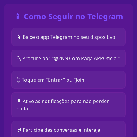
📱 Como Seguir no Telegram
📱 Baixe o app Telegram no seu dispositivo
🔍 Procure por "@2NN.Com Paga APPOficial"
👆 Toque em "Entrar" ou "Join"
🔔 Ative as notificações para não perder
nada
💬 Participe das conversas e interaja