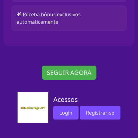
🎁 Receba bônus exclusivos
automaticamente
SEGUIR AGORA
Acessos
Login
Registrar-se