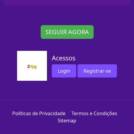
SEGUIR AGORA
Acessos
Login
Registrar-se
Políticas de Privacidade
Termos e Condições
Sitemap