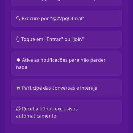
🔍 Procure por "@2VpgOficial"
👆 Toque em "Entrar" ou "Join"
🔔 Ative as notificações para não perder
nada
💬 Participe das conversas e interaja
🎁 Receba bônus exclusivos
automaticamente