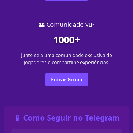
👥 Comunidade VIP
1000+
Junte-se a uma comunidade exclusiva de
jogadores e compartilhe experiências!
Entrar Grupo
📱 Como Seguir no Telegram