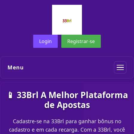
Login
Registrar-se
Menu
📱 33Brl A Melhor Plataforma
de Apostas
Cadastre-se na 33Brl para ganhar bônus no
cadastro e em cada recarga. Com a 33Brl, você