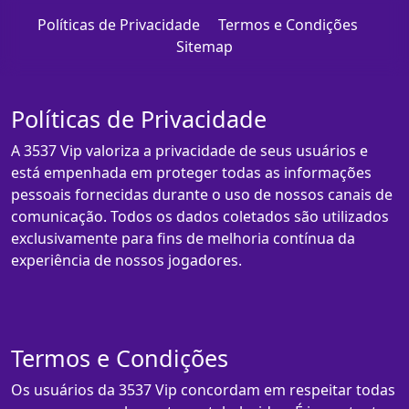
Políticas de Privacidade
Termos e Condições
Sitemap
Políticas de Privacidade
A 3537 Vip valoriza a privacidade de seus usuários e
está empenhada em proteger todas as informações
pessoais fornecidas durante o uso de nossos canais de
comunicação. Todos os dados coletados são utilizados
exclusivamente para fins de melhoria contínua da
experiência de nossos jogadores.
Termos e Condições
Os usuários da 3537 Vip concordam em respeitar todas