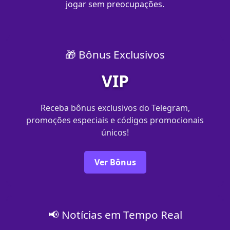
jogar sem preocupações.
🎁 Bônus Exclusivos
VIP
Receba bônus exclusivos do Telegram,
promoções especiais e códigos promocionais
únicos!
Ver Bônus
📢 Notícias em Tempo Real