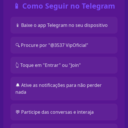
📱 Como Seguir no Telegram
📱 Baixe o app Telegram no seu dispositivo
🔍 Procure por "@3537 VipOficial"
👆 Toque em "Entrar" ou "Join"
🔔 Ative as notificações para não perder
nada
💬 Participe das conversas e interaja