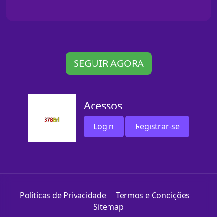
SEGUIR AGORA
Acessos
Login
Registrar-se
Políticas de Privacidade
Termos e Condições
Sitemap