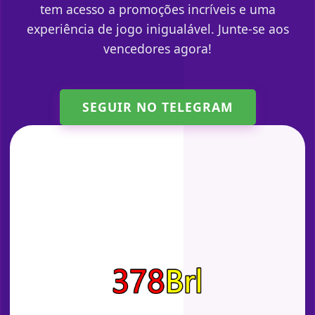
tem acesso a promoções incríveis e uma
experiência de jogo inigualável. Junte-se aos
vencedores agora!
SEGUIR NO TELEGRAM