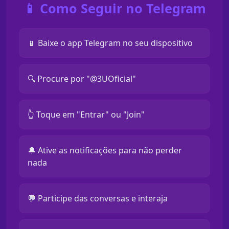
📱 Como Seguir no Telegram
📱 Baixe o app Telegram no seu dispositivo
🔍 Procure por "@3UOficial"
👆 Toque em "Entrar" ou "Join"
🔔 Ative as notificações para não perder
nada
💬 Participe das conversas e interaja