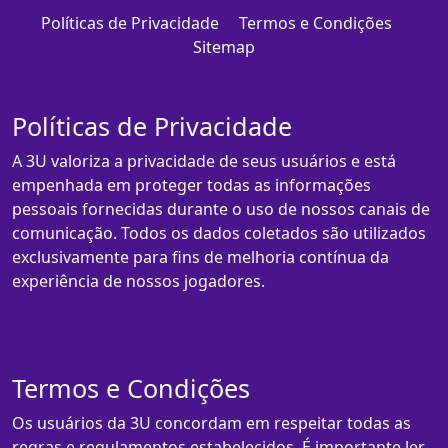
Políticas de Privacidade
Termos e Condições
Sitemap
Políticas de Privacidade
A 3U valoriza a privacidade de seus usuários e está
empenhada em proteger todas as informações
pessoais fornecidas durante o uso de nossos canais de
comunicação. Todos os dados coletados são utilizados
exclusivamente para fins de melhoria contínua da
experiência de nossos jogadores.
Termos e Condições
Os usuários da 3U concordam em respeitar todas as
regras e regulamentos estabelecidos. É importante ler