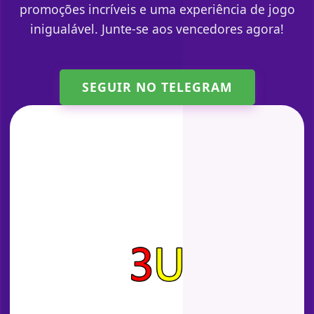
promoções incríveis e uma experiência de jogo
inigualável. Junte-se aos vencedores agora!
SEGUIR NO TELEGRAM