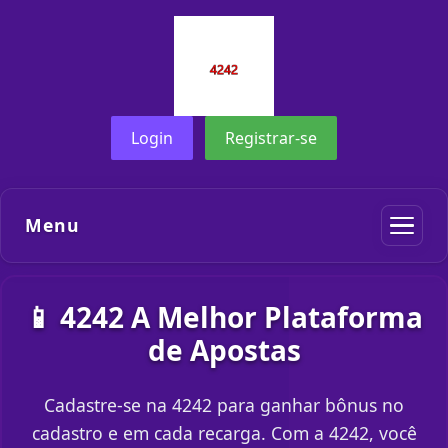
Login
Registrar-se
Menu
📱 4242 A Melhor Plataforma
de Apostas
Cadastre-se na 4242 para ganhar bônus no
cadastro e em cada recarga. Com a 4242, você