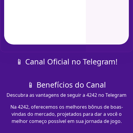
📱 Canal Oficial no Telegram!
📱 Benefícios do Canal
Descubra as vantagens de seguir a 4242 no Telegram
Na 4242, oferecemos os melhores bônus de boas-
vindas do mercado, projetados para dar a você o
melhor começo possível em sua jornada de jogo.