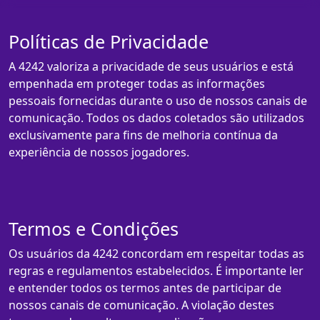
Políticas de Privacidade
A 4242 valoriza a privacidade de seus usuários e está
empenhada em proteger todas as informações
pessoais fornecidas durante o uso de nossos canais de
comunicação. Todos os dados coletados são utilizados
exclusivamente para fins de melhoria contínua da
experiência de nossos jogadores.
Termos e Condições
Os usuários da 4242 concordam em respeitar todas as
regras e regulamentos estabelecidos. É importante ler
e entender todos os termos antes de participar de
nossos canais de comunicação. A violação destes