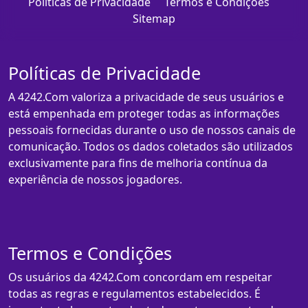
Políticas de Privacidade
Termos e Condições
Sitemap
Políticas de Privacidade
A 4242.Com valoriza a privacidade de seus usuários e
está empenhada em proteger todas as informações
pessoais fornecidas durante o uso de nossos canais de
comunicação. Todos os dados coletados são utilizados
exclusivamente para fins de melhoria contínua da
experiência de nossos jogadores.
Termos e Condições
Os usuários da 4242.Com concordam em respeitar
todas as regras e regulamentos estabelecidos. É