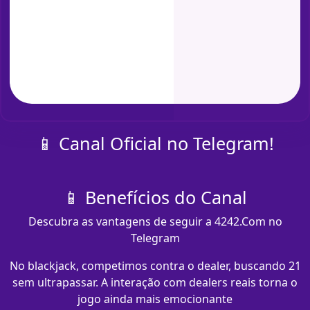
📱 Canal Oficial no Telegram!
📱 Benefícios do Canal
Descubra as vantagens de seguir a 4242.Com no
Telegram
No blackjack, competimos contra o dealer, buscando 21
sem ultrapassar. A interação com dealers reais torna o
jogo ainda mais emocionante