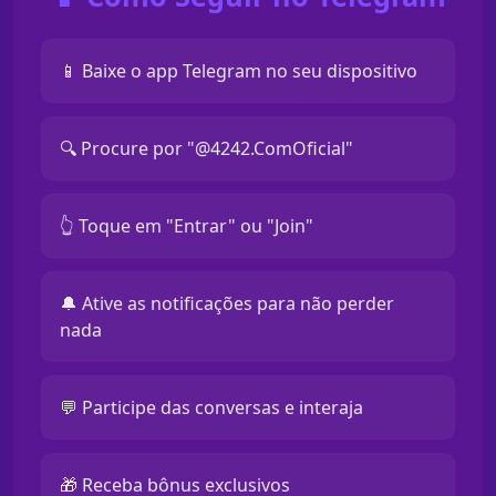
📱 Baixe o app Telegram no seu dispositivo
🔍 Procure por "@4242.ComOficial"
👆 Toque em "Entrar" ou "Join"
🔔 Ative as notificações para não perder
nada
💬 Participe das conversas e interaja
🎁 Receba bônus exclusivos