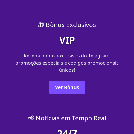
🎁 Bônus Exclusivos
VIP
Receba bônus exclusivos do Telegram,
promoções especiais e códigos promocionais
únicos!
Ver Bônus
📢 Notícias em Tempo Real
24/7