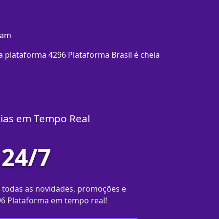
ram
a plataforma 4296 Plataforma Brasil é cheia
cias em Tempo Real
24/7
e todas as novidades, promoções e
96 Plataforma em tempo real!