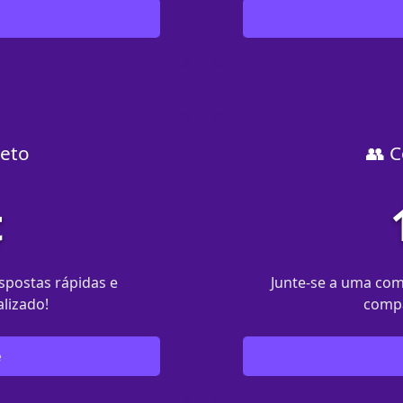
reto
👥 
t
espostas rápidas e
Junte-se a uma com
lizado!
compa
e