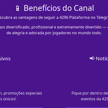
📱 Benefícios do Canal
scubra as vantagens de seguir a 4296 Plataforma no Teleg
s diversificado, profissional e extremamente divertido — 
de alegria e adorada por jogadores no mundo todo.
sivos
📢 Notí
m, promoções especiais
Fique por dentro d
s únicos!
eventos da 42