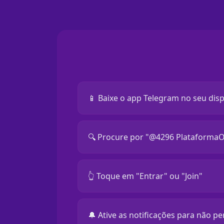
📱 Baixe o app Telegram no seu disp
🔍 Procure por "@4296 PlataformaOf
👆 Toque em "Entrar" ou "Join"
🔔 Ative as notificações para não p