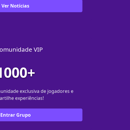
Ver Notícias
Comunidade VIP
1000+
unidade exclusiva de jogadores e
rtilhe experiências!
Entrar Grupo