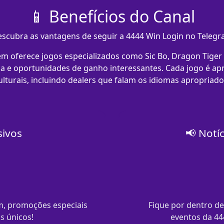
📱 Benefícios do Canal
scubra as vantagens de seguir a 4444 Win Login no Teleg
m oferece jogos especializados como Sic Bo, Dragon Tiger e 
ca e oportunidades de ganho interessantes. Cada jogo é ap
ulturais, incluindo dealers que falam os idiomas apropriado
sivos
📢 Notí
m, promoções especiais
Fique por dentro d
s únicos!
eventos da 44