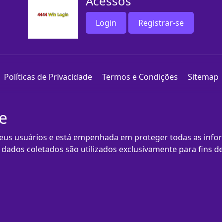
Acessos
Login
Registrar-se
Políticas de Privacidade
Termos e Condições
Sitemap
de
 seus usuários e está empenhada em proteger todas as inf
dados coletados são utilizados exclusivamente para fins d