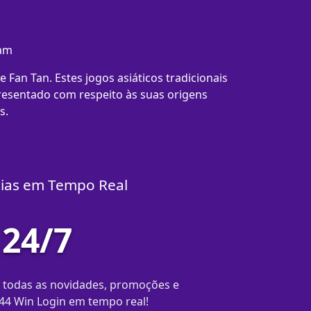
ram
Fan Tan. Estes jogos asiáticos tradicionais
resentado com respeito às suas origens
s.
cias em Tempo Real
24/7
e todas as novidades, promoções e
44 Win Login em tempo real!