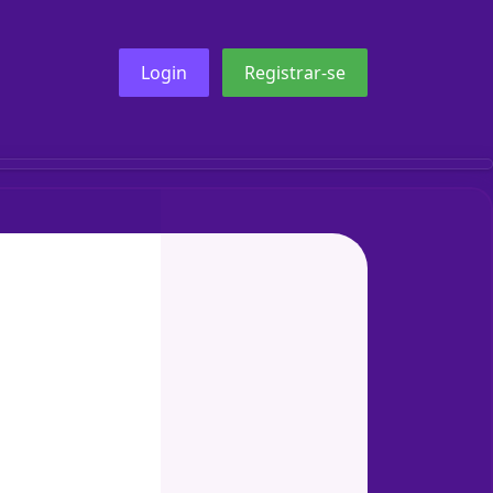
Login
Registrar-se