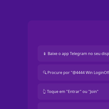
📱 Baixe o app Telegram no seu disp
🔍 Procure por "@4444 Win LoginOfi
👆 Toque em "Entrar" ou "Join"