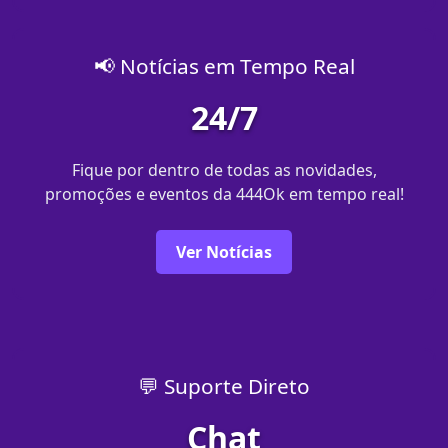
📢 Notícias em Tempo Real
24/7
Fique por dentro de todas as novidades,
promoções e eventos da 444Ok em tempo real!
Ver Notícias
💬 Suporte Direto
Chat