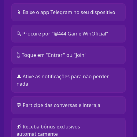
📱 Baixe o app Telegram no seu dispositivo
🔍 Procure por "@444 Game WinOficial"
👆 Toque em "Entrar" ou "Join"
🔔 Ative as notificações para não perder
nada
💬 Participe das conversas e interaja
🎁 Receba bônus exclusivos
automaticamente