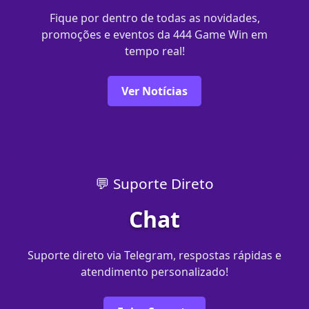
Fique por dentro de todas as novidades,
promoções e eventos da 444 Game Win em
tempo real!
Ver Notícias
💬 Suporte Direto
Chat
Suporte direto via Telegram, respostas rápidas e
atendimento personalizado!