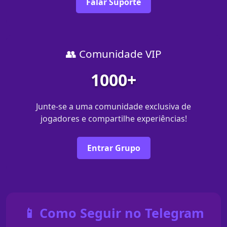
Falar Suporte
👥 Comunidade VIP
1000+
Junte-se a uma comunidade exclusiva de
jogadores e compartilhe experiências!
Entrar Grupo
📱 Como Seguir no Telegram