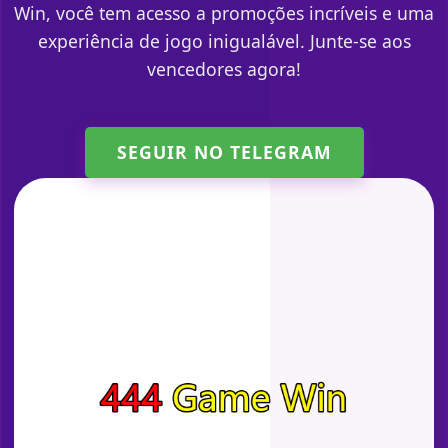
Win, você tem acesso a promoções incríveis e uma
experiência de jogo inigualável. Junte-se aos
vencedores agora!
SEGUIR NO TELEGRAM