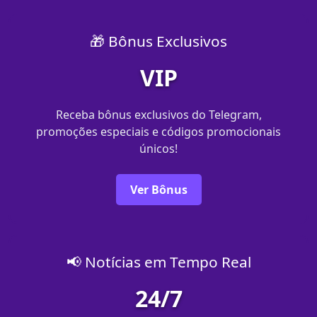
🎁 Bônus Exclusivos
VIP
Receba bônus exclusivos do Telegram,
promoções especiais e códigos promocionais
únicos!
Ver Bônus
📢 Notícias em Tempo Real
24/7