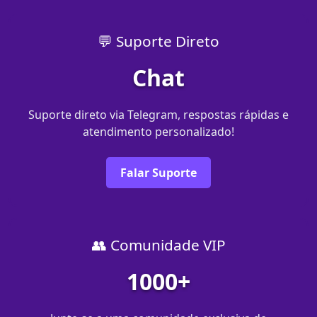
💬 Suporte Direto
Chat
Suporte direto via Telegram, respostas rápidas e
atendimento personalizado!
Falar Suporte
👥 Comunidade VIP
1000+