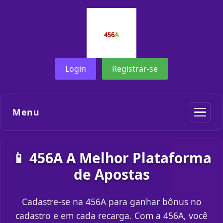
Login
Registrar-se
Menu
📱 456A A Melhor Plataforma
de Apostas
Cadastre-se na 456A para ganhar bônus no
cadastro e em cada recarga. Com a 456A, você