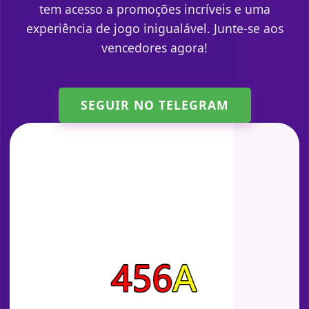
tem acesso a promoções incríveis e uma
experiência de jogo inigualável. Junte-se aos
vencedores agora!
SEGUIR NO TELEGRAM