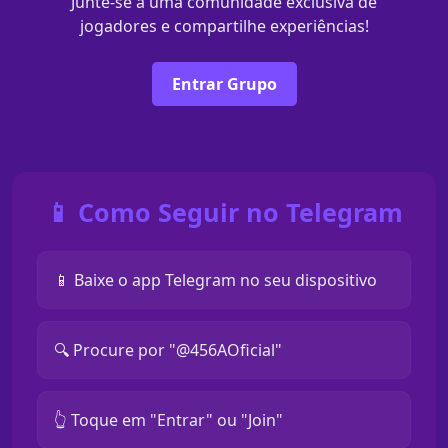
Junte-se a uma comunidade exclusiva de
jogadores e compartilhe experiências!
Entrar Grupo
📱 Como Seguir no Telegram
📱 Baixe o app Telegram no seu dispositivo
🔍 Procure por "@456AOficial"
👆 Toque em "Entrar" ou "Join"