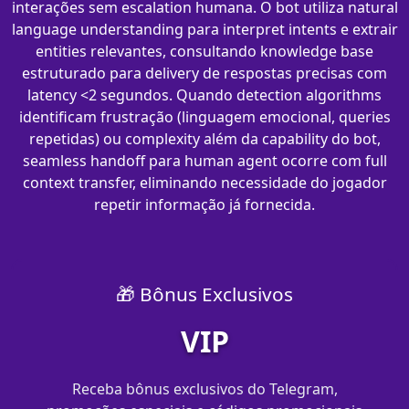
interações sem escalation humana. O bot utiliza natural
language understanding para interpret intents e extrair
entities relevantes, consultando knowledge base
estruturado para delivery de respostas precisas com
latency <2 segundos. Quando detection algorithms
identificam frustração (linguagem emocional, queries
repetidas) ou complexity além da capability do bot,
seamless handoff para human agent ocorre com full
context transfer, eliminando necessidade do jogador
repetir informação já fornecida.
🎁 Bônus Exclusivos
VIP
Receba bônus exclusivos do Telegram,