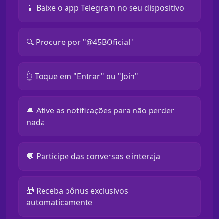
📱 Baixe o app Telegram no seu dispositivo
🔍 Procure por "@45BOficial"
👆 Toque em "Entrar" ou "Join"
🔔 Ative as notificações para não perder
nada
💬 Participe das conversas e interaja
🎁 Receba bônus exclusivos
automaticamente