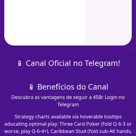
📱 Canal Oficial no Telegram!
📱 Benefícios do Canal
Descubra as vantagens de seguir a 45Br Login no
Telegram
Strategy charts available via hoverable tooltips
educating optimal play: Three Card Poker (fold Q-6-3 or
worse, play Q-6-4+), Caribbean Stud (fold sub-AK hands,