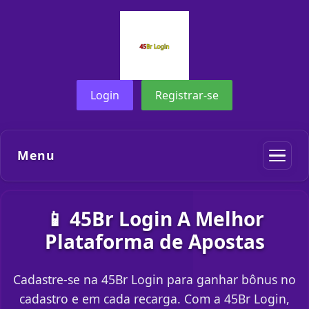
Login
Registrar-se
Menu
📱 45Br Login A Melhor
Plataforma de Apostas
Cadastre-se na 45Br Login para ganhar bônus no
cadastro e em cada recarga. Com a 45Br Login,