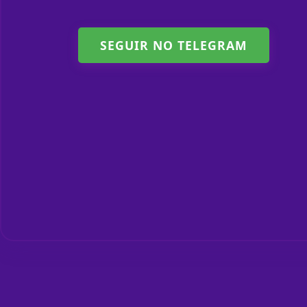
SEGUIR NO TELEGRAM