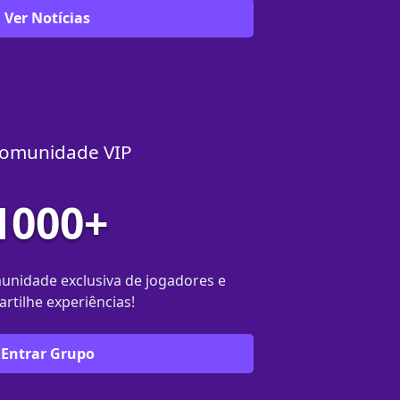
Ver Notícias
Comunidade VIP
1000+
unidade exclusiva de jogadores e
rtilhe experiências!
Entrar Grupo