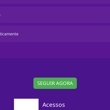
a
aticamente
SEGUIR AGORA
Acessos