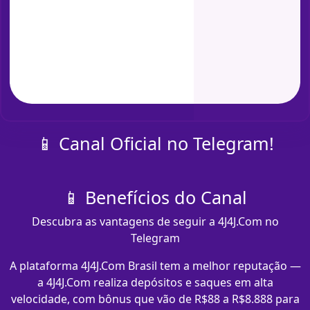
📱 Canal Oficial no Telegram!
📱 Benefícios do Canal
Descubra as vantagens de seguir a 4J4J.Com no
Telegram
A plataforma 4J4J.Com Brasil tem a melhor reputação —
a 4J4J.Com realiza depósitos e saques em alta
velocidade, com bônus que vão de R$88 a R$8.888 para