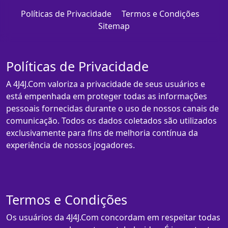
Políticas de Privacidade
Termos e Condições
Sitemap
Políticas de Privacidade
A 4J4J.Com valoriza a privacidade de seus usuários e
está empenhada em proteger todas as informações
pessoais fornecidas durante o uso de nossos canais de
comunicação. Todos os dados coletados são utilizados
exclusivamente para fins de melhoria contínua da
experiência de nossos jogadores.
Termos e Condições
Os usuários da 4J4J.Com concordam em respeitar todas