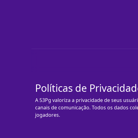
Políticas de Privacida
A 53Pg valoriza a privacidade de seus usuá
canais de comunicação. Todos os dados cole
jogadores.