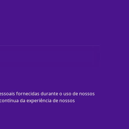
essoais fornecidas durante o uso de nossos
 contínua da experiência de nossos