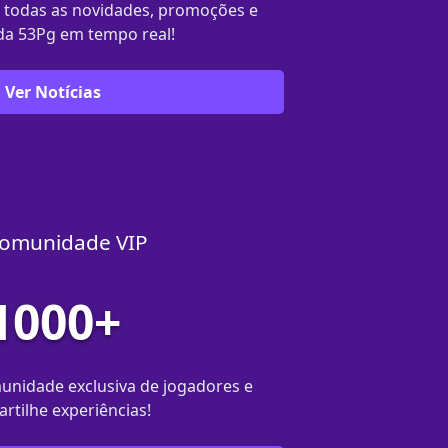
e todas as novidades, promoções e
da 53Pg em tempo real!
Ver Notícias
Comunidade VIP
1000+
unidade exclusiva de jogadores e
rtilhe experiências!