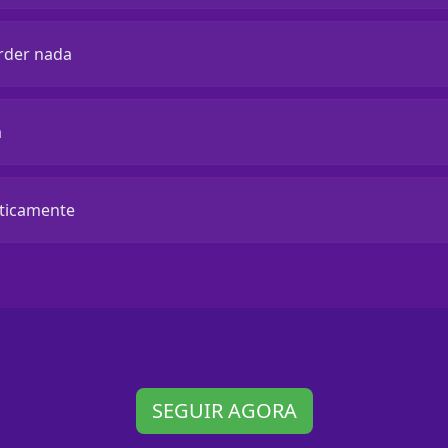
erder nada
a
aticamente
SEGUIR AGORA