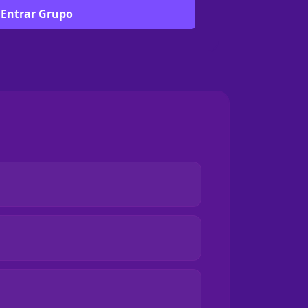
Entrar Grupo