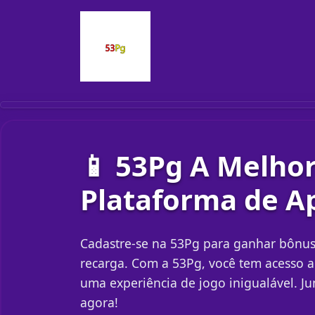
📱 53Pg A Melho
Plataforma de A
Cadastre-se na 53Pg para ganhar bônus
recarga. Com a 53Pg, você tem acesso a
uma experiência de jogo inigualável. J
agora!