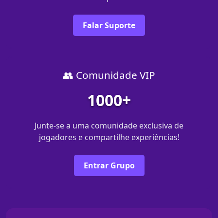
Falar Suporte
👥 Comunidade VIP
1000+
Junte-se a uma comunidade exclusiva de
jogadores e compartilhe experiências!
Entrar Grupo