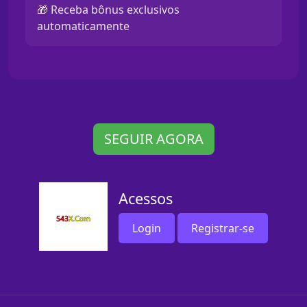
🎁 Receba bônus exclusivos
automaticamente
SEGUIR AGORA
Acessos
Login
Registrar-se