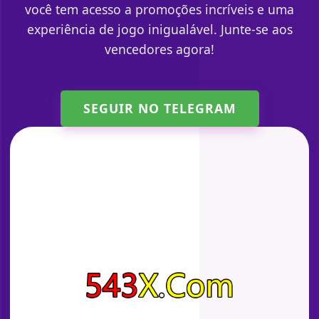
você tem acesso a promoções incríveis e uma
experiência de jogo inigualável. Junte-se aos
vencedores agora!
SEGUIR NO TELEGRAM