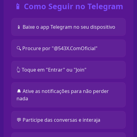
📱 Como Seguir no Telegram
📱 Baixe o app Telegram no seu dispositivo
🔍 Procure por "@543X.ComOficial"
👆 Toque em "Entrar" ou "Join"
🔔 Ative as notificações para não perder
nada
💬 Participe das conversas e interaja