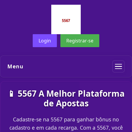
Login
Registrar-se
Menu
📱 5567 A Melhor Plataforma
de Apostas
Cadastre-se na 5567 para ganhar bônus no
cadastro e em cada recarga. Com a 5567, você