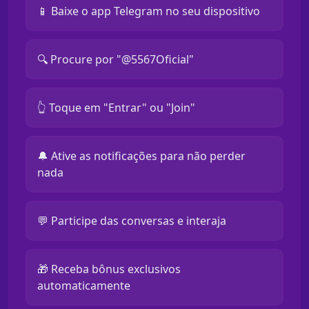
📱 Baixe o app Telegram no seu dispositivo
🔍 Procure por "@5567Oficial"
👆 Toque em "Entrar" ou "Join"
🔔 Ative as notificações para não perder
nada
💬 Participe das conversas e interaja
🎁 Receba bônus exclusivos
automaticamente