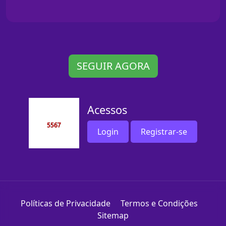
SEGUIR AGORA
Acessos
Login
Registrar-se
Políticas de Privacidade
Termos e Condições
Sitemap