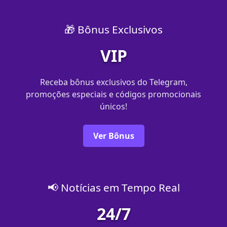
🎁 Bônus Exclusivos
VIP
Receba bônus exclusivos do Telegram,
promoções especiais e códigos promocionais
únicos!
Ver Bônus
📢 Notícias em Tempo Real
24/7