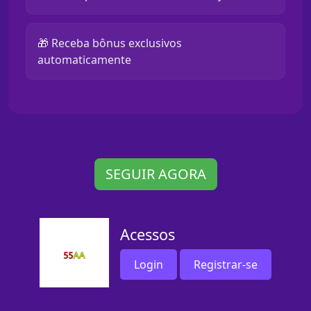
🎁 Receba bônus exclusivos
automaticamente
SEGUIR AGORA
Acessos
Login
Registrar-se