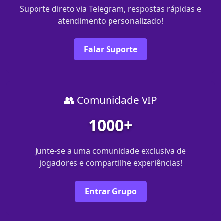
Suporte direto via Telegram, respostas rápidas e
atendimento personalizado!
Falar Suporte
👥 Comunidade VIP
1000+
Junte-se a uma comunidade exclusiva de
jogadores e compartilhe experiências!
Entrar Grupo