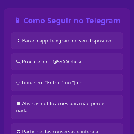
📱 Como Seguir no Telegram
📱 Baixe o app Telegram no seu dispositivo
🔍 Procure por "@55AAOficial"
👆 Toque em "Entrar" ou "Join"
🔔 Ative as notificações para não perder
nada
💬 Participe das conversas e interaja