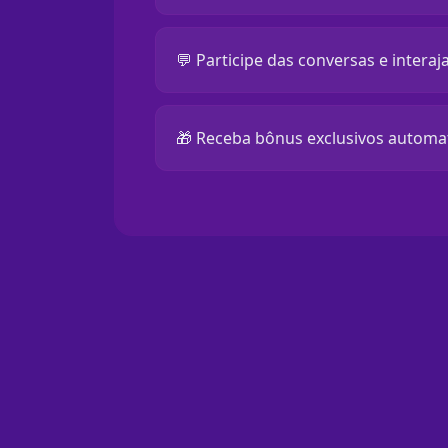
💬 Participe das conversas e interaj
🎁 Receba bônus exclusivos autom