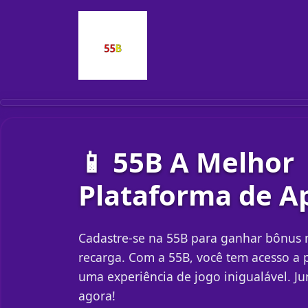
📱 55B A Melhor
Plataforma de A
Cadastre-se na 55B para ganhar bônus 
recarga. Com a 55B, você tem acesso a 
uma experiência de jogo inigualável. J
agora!