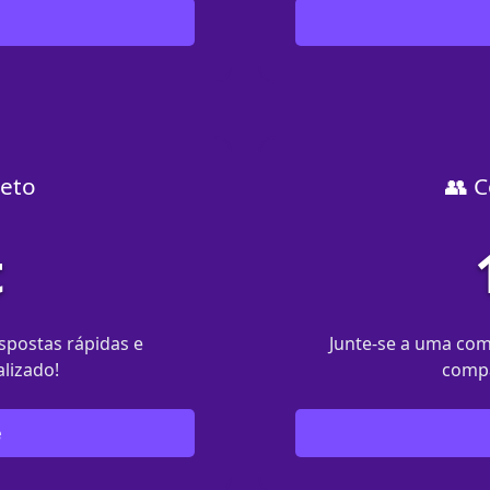
reto
👥 
t
espostas rápidas e
Junte-se a uma com
lizado!
compa
e