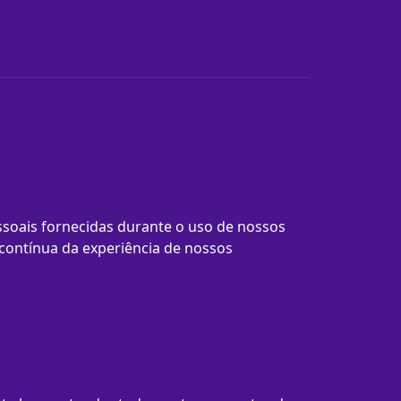
ssoais fornecidas durante o uso de nossos
 contínua da experiência de nossos