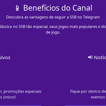
📱 Benefícios do Canal
Descubra as vantagens de seguir a 55B no Telegram
ássico no 55B tão especial, seus jogos mais populares e d
de jogo.
sivos
📢 Notí
m, promoções especiais
Fique por dentro d
s únicos!
eventos