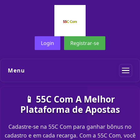
Login
Registrar-se
Menu
📱 55C Com A Melhor
Plataforma de Apostas
Cadastre-se na 55C Com para ganhar bônus no
cadastro e em cada recarga. Com a 55C Com, você