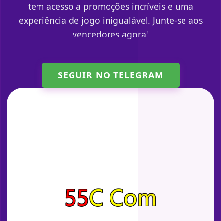
tem acesso a promoções incríveis e uma
experiência de jogo inigualável. Junte-se aos
vencedores agora!
SEGUIR NO TELEGRAM