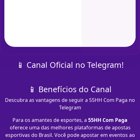
📱 Canal Oficial no Telegram!
📱 Benefícios do Canal
Descubra as vantagens de seguir a 55HH Com Paga no
Telegram
Para os amantes de esportes, a
55HH Com Paga
oferece uma das melhores plataformas de apostas
esportivas do Brasil. Você pode apostar em eventos ao