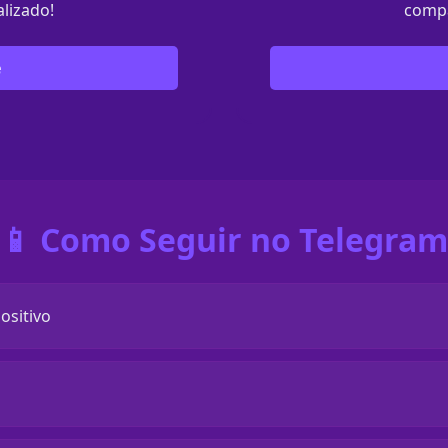
lizado!
compa
e
📱 Como Seguir no Telegram
ositivo