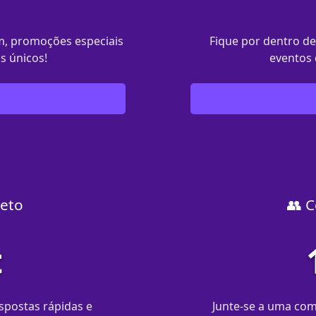
m, promoções especiais
Fique por dentro d
s únicos!
eventos 
reto
👥 
t
espostas rápidas e
Junte-se a uma com