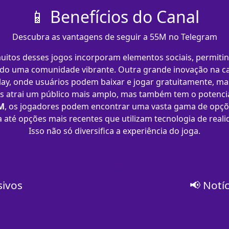
📱 Benefícios do Canal
Descubra as vantagens de seguir a 55M no Telegram
muitos desses jogos incorporam elementos sociais, permiti
do uma comunidade vibrante. Outra grande inovação na cat
ay, onde usuários podem baixar e jogar gratuitamente, mas
as atrai um público mais amplo, mas também tem o potencial 
M
, os jogadores podem encontrar uma vasta gama de opçõe
 até opções mais recentes que utilizam tecnologia de reali
Isso não só diversifica a experiência do joga.
sivos
📢 Notí