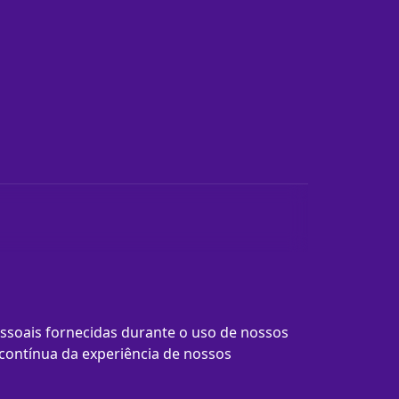
ssoais fornecidas durante o uso de nossos
 contínua da experiência de nossos