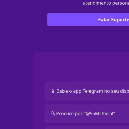
atendimento persona
Falar Suport
📱 Baixe o app Telegram no seu disp
🔍 Procure por "@55MOficial"