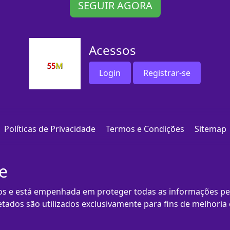
SEGUIR AGORA
Acessos
Login
Registrar-se
Políticas de Privacidade
Termos e Condições
Sitemap
de
rios e está empenhada em proteger todas as informações pe
tados são utilizados exclusivamente para fins de melhoria