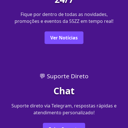
Fique por dentro de todas as novidades,
promoções e eventos da 55ZZ em tempo real!
Ver Notícias
💬 Suporte Direto
Chat
Suporte direto via Telegram, respostas rápidas e
atendimento personalizado!