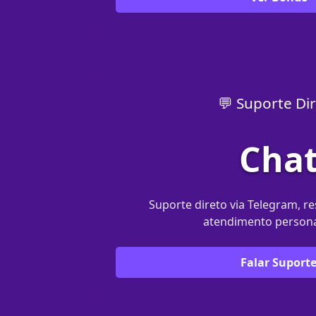
💬 Suporte Di
Cha
Suporte direto via Telegram, r
atendimento persona
Falar Suport