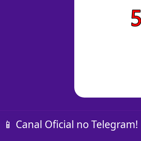
📱 Canal Oficial no Telegram!