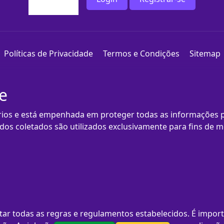
Políticas de Privacidade
Termos e Condições
Sitemap
de
ários e está empenhada em proteger todas as informações 
os coletados são utilizados exclusivamente para fins de m
r todas as regras e regulamentos estabelecidos. É import