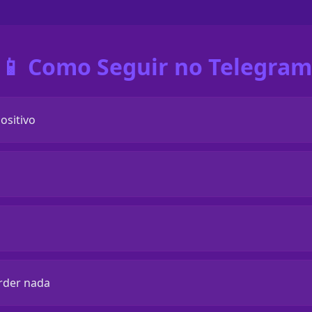
📱 Como Seguir no Telegram
ositivo
erder nada