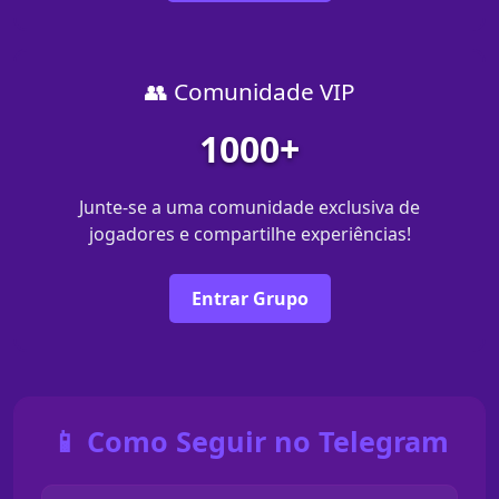
👥 Comunidade VIP
1000+
Junte-se a uma comunidade exclusiva de
jogadores e compartilhe experiências!
Entrar Grupo
📱 Como Seguir no Telegram