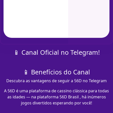
📱 Canal Oficial no Telegram!
📱 Benefícios do Canal
Descubra as vantagens de seguir a 56D no Telegram
A 56D é uma plataforma de cassino clássica para todas
as idades — na plataforma 56D Brasil , há inúmeros
jogos divertidos esperando por você!