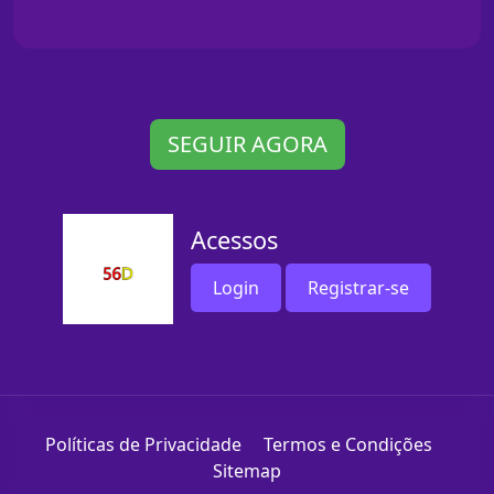
SEGUIR AGORA
Acessos
Login
Registrar-se
Políticas de Privacidade
Termos e Condições
Sitemap