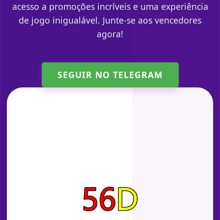
acesso a promoções incríveis e uma experiência
de jogo inigualável. Junte-se aos vencedores
agora!
SEGUIR NO TELEGRAM