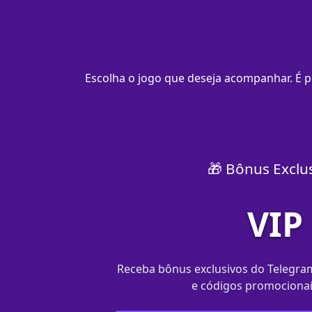
Escolha o jogo que deseja acompanhar. É po
🎁 Bônus Exclu
VIP
Receba bônus exclusivos do Telegra
e códigos promocionai