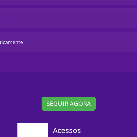
a
aticamente
SEGUIR AGORA
Acessos