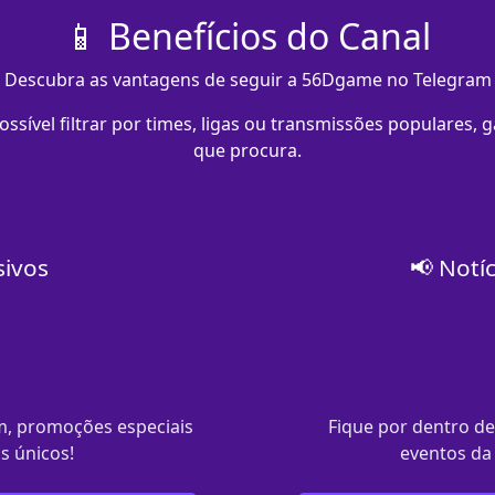
📱 Benefícios do Canal
Descubra as vantagens de seguir a 56Dgame no Telegram
ssível filtrar por times, ligas ou transmissões populares
que procura.
sivos
📢 Notí
m, promoções especiais
Fique por dentro d
s únicos!
eventos da