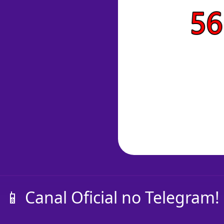
📱 Canal Oficial no Telegram!