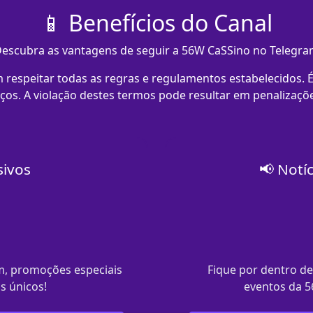
📱 Benefícios do Canal
escubra as vantagens de seguir a 56W CaSSino no Telegr
espeitar todas as regras e regulamentos estabelecidos. É
viços. A violação destes termos pode resultar em penalizaç
sivos
📢 Notí
m, promoções especiais
Fique por dentro d
s únicos!
eventos da 5