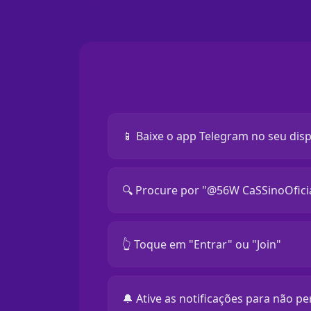
📱 Baixe o app Telegram no seu disp
🔍 Procure por "@56W CaSSinoOfici
👆 Toque em "Entrar" ou "Join"
🔔 Ative as notificações para não p