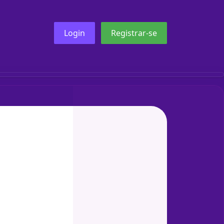
Login
Registrar-se