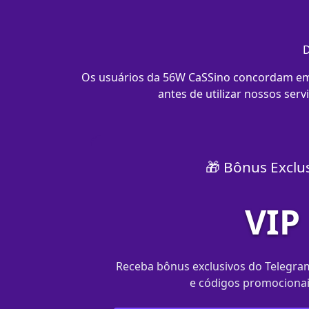
D
Os usuários da 56W CaSSino concordam em r
antes de utilizar nossos ser
🎁 Bônus Exclu
VIP
Receba bônus exclusivos do Telegra
e códigos promocionai