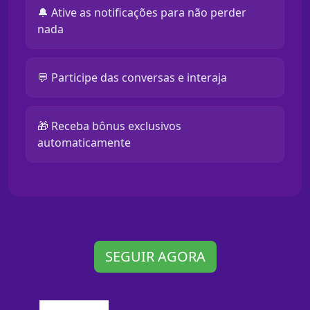
🔔 Ative as notificações para não perder
nada
💬 Participe das conversas e interaja
🎁 Receba bônus exclusivos
automaticamente
SEGUIR AGORA