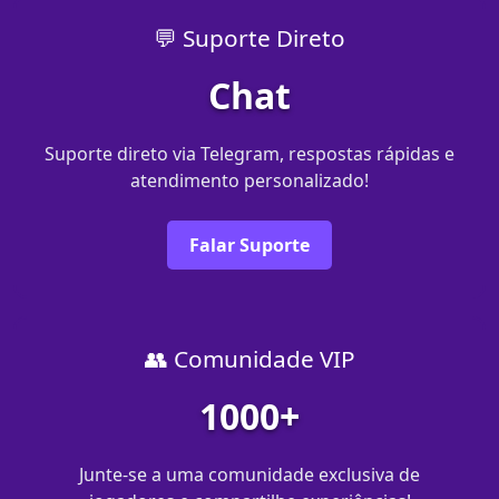
💬 Suporte Direto
Chat
Suporte direto via Telegram, respostas rápidas e
atendimento personalizado!
Falar Suporte
👥 Comunidade VIP
1000+
Junte-se a uma comunidade exclusiva de