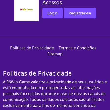
Acessos
Login
Registrar-se
Políticas de Privacidade
Termos e Condições
Sitemap
Políticas de Privacidade
A 56Win Game valoriza a privacidade de seus usuários e
está empenhada em proteger todas as informações
pessoais fornecidas durante o uso de nossos canais de
comunicação. Todos os dados coletados são utilizados
exclusivamente para fins de melhoria contínua da