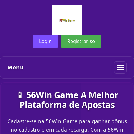
Login
Registrar-se
Menu
📱 56Win Game A Melhor
Plataforma de Apostas
Cadastre-se na 56Win Game para ganhar bônus
no cadastro e em cada recarga. Com a 56Win