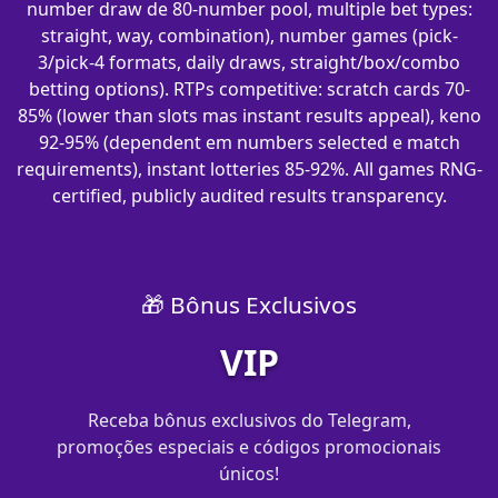
number draw de 80-number pool, multiple bet types:
straight, way, combination), number games (pick-
3/pick-4 formats, daily draws, straight/box/combo
betting options). RTPs competitive: scratch cards 70-
85% (lower than slots mas instant results appeal), keno
92-95% (dependent em numbers selected e match
requirements), instant lotteries 85-92%. All games RNG-
certified, publicly audited results transparency.
🎁 Bônus Exclusivos
VIP
Receba bônus exclusivos do Telegram,
promoções especiais e códigos promocionais
únicos!