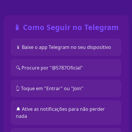
📱 Como Seguir no Telegram
📱 Baixe o app Telegram no seu dispositivo
🔍 Procure por "@5787Oficial"
👆 Toque em "Entrar" ou "Join"
🔔 Ative as notificações para não perder
nada