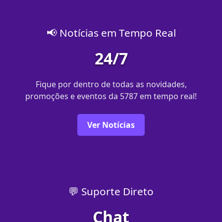
📢 Notícias em Tempo Real
24/7
Fique por dentro de todas as novidades,
promoções e eventos da 5787 em tempo real!
Ver Notícias
💬 Suporte Direto
Chat