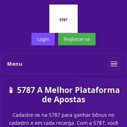
Login
Registrar-se
Menu
📱 5787 A Melhor Plataforma
de Apostas
Cadastre-se na 5787 para ganhar bônus no
cadastro e em cada recarga. Com a 5787, você