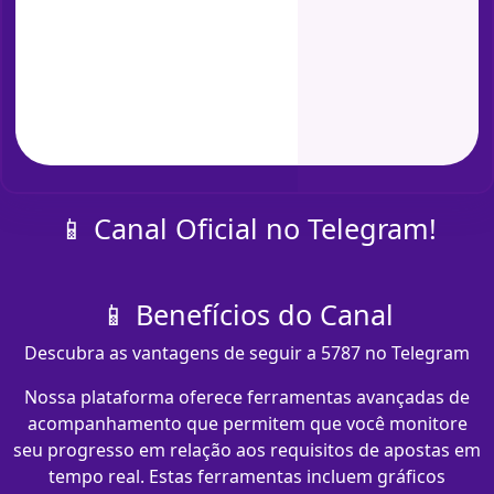
📱 Canal Oficial no Telegram!
📱 Benefícios do Canal
Descubra as vantagens de seguir a 5787 no Telegram
Nossa plataforma oferece ferramentas avançadas de
acompanhamento que permitem que você monitore
seu progresso em relação aos requisitos de apostas em
tempo real. Estas ferramentas incluem gráficos