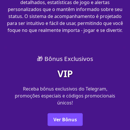
detalhados, estatísticas de jogo e alertas
personalizados que o mantêm informado sobre seu
status. O sistema de acompanhamento é projetado
para ser intuitivo e fácil de usar, permitindo que você
foque no que realmente importa - jogar e se divertir.
🎁 Bônus Exclusivos
VIP
Receba bônus exclusivos do Telegram,
promoções especiais e códigos promocionais
únicos!
Ver Bônus