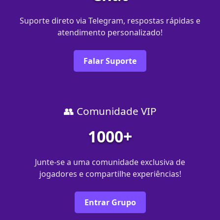
Suporte direto via Telegram, respostas rápidas e
atendimento personalizado!
Falar Suporte
👥 Comunidade VIP
1000+
Junte-se a uma comunidade exclusiva de
jogadores e compartilhe experiências!
Entrar Grupo