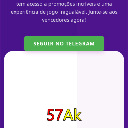
tem acesso a promoções incríveis e uma
experiência de jogo inigualável. Junte-se aos
vencedores agora!
SEGUIR NO TELEGRAM