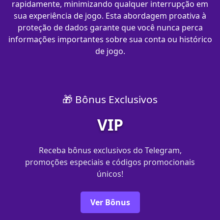
rapidamente, minimizando qualquer interrupção em
sua experiência de jogo. Esta abordagem proativa à
proteção de dados garante que você nunca perca
informações importantes sobre sua conta ou histórico
de jogo.
🎁 Bônus Exclusivos
VIP
Receba bônus exclusivos do Telegram,
promoções especiais e códigos promocionais
únicos!
Ver Bônus