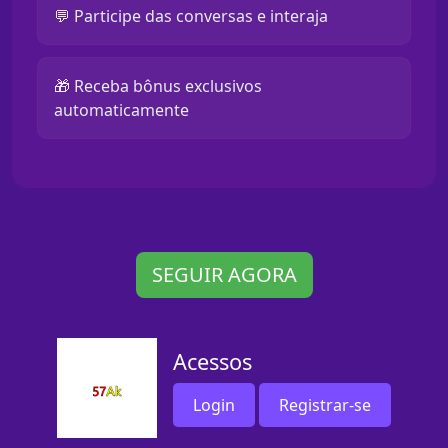
💬 Participe das conversas e interaja
🎁 Receba bônus exclusivos
automaticamente
SEGUIR AGORA
Acessos
Login
Registrar-se