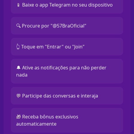
📱 Baixe o app Telegram no seu dispositivo
🔍 Procure por "@57BraOficial"
👆 Toque em "Entrar" ou "Join"
🔔 Ative as notificações para não perder
nada
💬 Participe das conversas e interaja
🎁 Receba bônus exclusivos
automaticamente