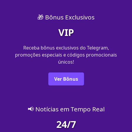
🎁 Bônus Exclusivos
VIP
Receba bônus exclusivos do Telegram,
promoções especiais e códigos promocionais
únicos!
Ver Bônus
📢 Notícias em Tempo Real
24/7