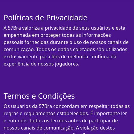
Políticas de Privacidade
A 57Bra valoriza a privacidade de seus usuários e está
empenhada em proteger todas as informações
pessoais fornecidas durante o uso de nossos canais de
comunicação. Todos os dados coletados são utilizados
exclusivamente para fins de melhoria contínua da
experiência de nossos jogadores.
Termos e Condições
Os usuários da 57Bra concordam em respeitar todas as
regras e regulamentos estabelecidos. É importante ler
e entender todos os termos antes de participar de
nossos canais de comunicação. A violação destes