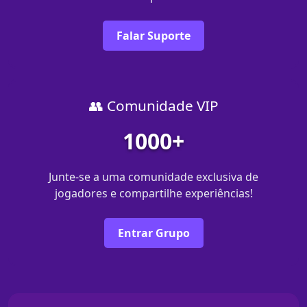
Falar Suporte
👥 Comunidade VIP
1000+
Junte-se a uma comunidade exclusiva de
jogadores e compartilhe experiências!
Entrar Grupo