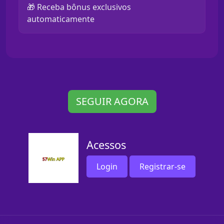
🎁 Receba bônus exclusivos
automaticamente
SEGUIR AGORA
Acessos
Login
Registrar-se