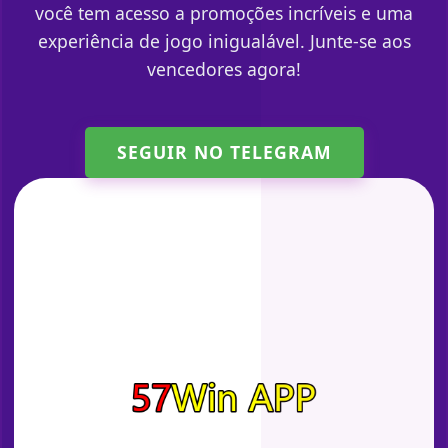
você tem acesso a promoções incríveis e uma
experiência de jogo inigualável. Junte-se aos
vencedores agora!
SEGUIR NO TELEGRAM