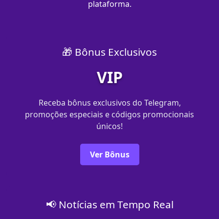
plataforma.
🎁 Bônus Exclusivos
VIP
Receba bônus exclusivos do Telegram,
promoções especiais e códigos promocionais
únicos!
Ver Bônus
📢 Notícias em Tempo Real