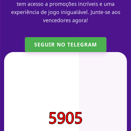
tem acesso a promoções incríveis e uma
experiência de jogo inigualável. Junte-se aos
vencedores agora!
SEGUIR NO TELEGRAM