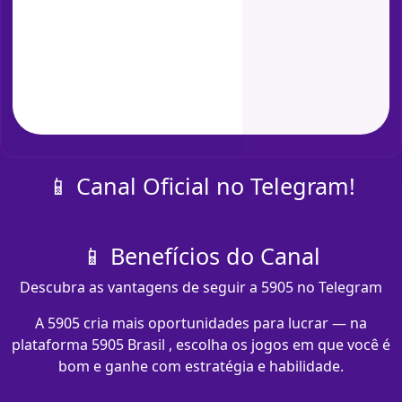
📱 Canal Oficial no Telegram!
📱 Benefícios do Canal
Descubra as vantagens de seguir a 5905 no Telegram
A 5905 cria mais oportunidades para lucrar — na
plataforma 5905 Brasil , escolha os jogos em que você é
bom e ganhe com estratégia e habilidade.