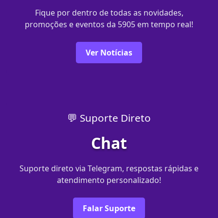
Fique por dentro de todas as novidades,
promoções e eventos da 5905 em tempo real!
Ver Notícias
💬 Suporte Direto
Chat
Suporte direto via Telegram, respostas rápidas e
atendimento personalizado!
Falar Suporte