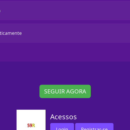
a
aticamente
SEGUIR AGORA
Acessos
Login
Registrar-se