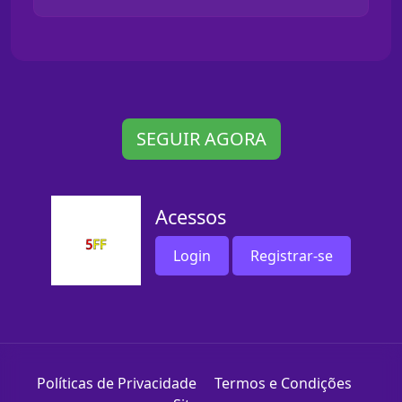
SEGUIR AGORA
Acessos
Login
Registrar-se
Políticas de Privacidade
Termos e Condições