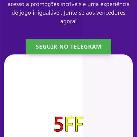
acesso a promoções incríveis e uma experiência
de jogo inigualável. Junte-se aos vencedores
agora!
SEGUIR NO TELEGRAM