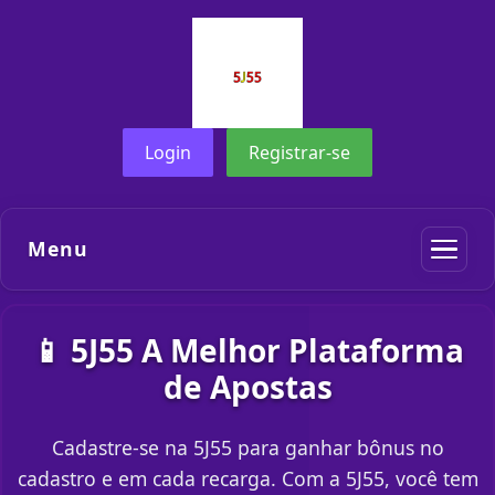
Login
Registrar-se
Menu
📱 5J55 A Melhor Plataforma
de Apostas
Cadastre-se na 5J55 para ganhar bônus no
cadastro e em cada recarga. Com a 5J55, você tem