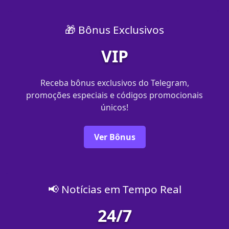
🎁 Bônus Exclusivos
VIP
Receba bônus exclusivos do Telegram,
promoções especiais e códigos promocionais
únicos!
Ver Bônus
📢 Notícias em Tempo Real
24/7